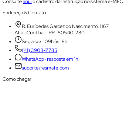
Consulte
aqui
o cadastro da Instituição no sistema e-MEC.
Endereço & Contato
R. Eurípedes Garcez do Nascimento, 1167
Ahú · Curitiba — PR · 80540-280
Seg a sex · 09h às 18h
(41) 3908-7785
WhatsApp · resposta em 1h
suporte@esmafe.com
Como chegar