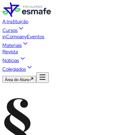
A Instituição
Cursos
inCompany
Eventos
Materiais
Revista
Notícias
Colegiados
Área do Aluno
§