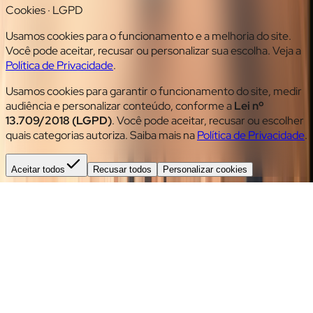
Cookies · LGPD
Usamos cookies para o funcionamento e a melhoria do site.
Você pode aceitar, recusar ou personalizar sua escolha. Veja a
Política de Privacidade
.
Usamos cookies para garantir o funcionamento do site, medir
audiência e personalizar conteúdo, conforme a
Lei nº
13.709/2018 (LGPD)
. Você pode aceitar, recusar ou escolher
quais categorias autoriza. Saiba mais na
Política de Privacidade
.
Aceitar todos
Recusar todos
Personalizar cookies